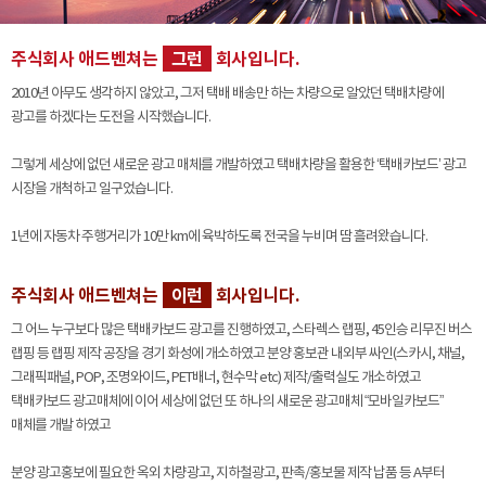
공사례
주식회사 애드벤쳐는
그런
회사입니다.
2010년 아무도 생각하지 않았고, 그저 택배 배송만 하는 차량으로 알았던
택배차량에
광고를 하겠다는 도전을 시작했습니다.
그렇게 세상에 없던 새로운 광고 매체를 개발하였고
택배차량을 활용한 ‘택배카보드’ 광고
시장을 개척하고 일구었습니다.
1년에 자동차 주행거리가 10만 km에 육박하도록 전국을 누비며 땀 흘려왔습니다.
주식회사 애드벤쳐는
이런
회사입니다.
그 어느 누구보다 많은 택배카보드 광고를 진행하였고,
스타렉스 랩핑, 45인승 리무진 버스
랩핑 등 랩핑 제작 공장을 경기 화성에 개소하였고
분양 홍보관 내외부 싸인(스카시, 채널,
그래픽패널, POP, 조명와이드, PET배너, 현수막 etc)
제작/출력실도 개소하였고
택배카보드 광고매체에 이어 세상에 없던
또 하나의 새로운 광고매체 “모바일카보드”
매체를 개발 하였고
분양 광고홍보에 필요한 옥외 차량광고, 지하철광고, 판촉/홍보물 제작 납품 등 A부터