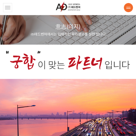
意志(의지)
사소개
㈜애드벤쳐에서는 입체적인 옥외광고를 실현 합니다
意志(의지)
업무범위
연혁
배카보드
바일카보드
타렉스랩핑
양 광고/홍보